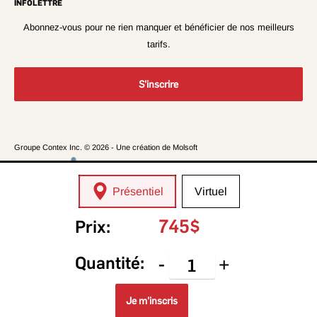
Nous contacter
INFOLETTRE
Formations Infopresse
FAQ
Les Affaires
Abonnez-vous pour ne rien manquer et bénéficier de nos meilleurs
Conditions d'utilisation
Les Affaires +
tarifs.
Politique de confidentialité
L'Événement Carrières
Conditions de vente et politique d'annulation
S'inscrire
Groupe Contex Inc. © 2026 - Une création de
Molsoft
Présentiel
Virtuel
Un site du Groupe Contex Inc.
355 Rue Sainte-Catherine Ouest, suite 501, Montréal, Quebec, Canada
745$
Prix:
Nous acceptons
Quantité:
-
+
Je m'inscris