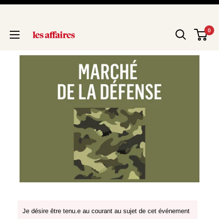
0
Je désire être tenu.e au courant au sujet de cet événement