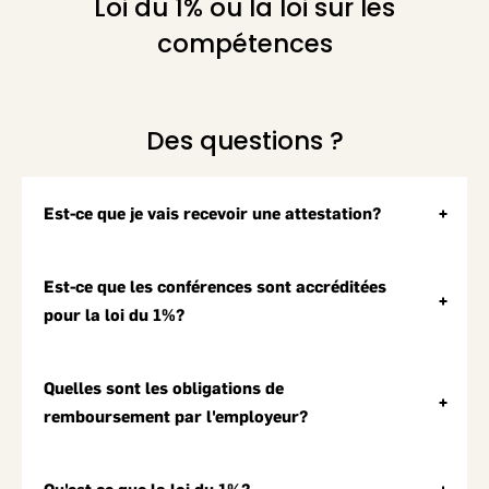
Loi du 1% ou la loi sur les
compétences
Des questions ?
Est-ce que je vais recevoir une attestation?
Oui, une attestation vous sera remise par courriel dans les 5
jours ouvrables suivant l'événement.
Est-ce que les conférences sont accréditées
pour la loi du 1%?
Oui, les conférences et salons des Événements Les Affaires
sont reconnus par Emploi-Québec et sont éligibles à la loi
Quelles sont les obligations de
du 1%.
remboursement par l'employeur?
L’employeur doit rembourser au travailleur ou à la
travailleuse certains frais raisonnables liés à la formation,