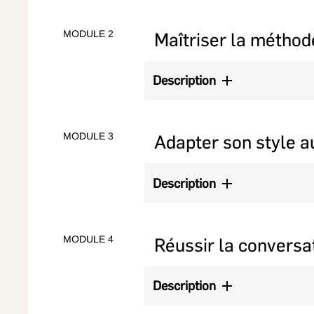
Cartographie collective des situat
MODULE 2
Maîtriser la métho
Description
Déléguer efficacement, de la tâch
Application de la méthode PPE (
MODULE 3
Adapter son style a
Exercice en dyades sur des cas ré
Description
Comprendre les niveaux d’autono
Adapter son style de délégation 
MODULE 4
Réussir la convers
Description
Structurer une délégation claire e