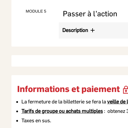
Mise en situation et pratique
MODULE 5
Passer à l’action
Description
Construire un plan d’action concr
Renforcer l’autonomie et la respon
Informations et paiement
La fermeture de la billetterie se fera la
veille de
Tarifs de groupe ou achats multiples
: obtenez 3
Taxes en sus.