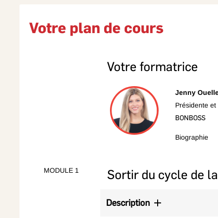
Votre plan de cours
Votre formatrice
Jenny Ouelle
Présidente et
BONBOSS
Biographie
Jenny Ouellett
les organisati
s’intéresse a
MODULE 1
Sortir du cycle de l
également exp
novatrices co
Description
Identifier et comprendre les patte