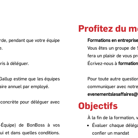
Profitez du me
rde, pendant que votre équipe
Formations en entrepris
e.
Vous êtes un groupe de 
fera un plaisir de vous p
ris à déléguer.
Écrivez-nous à
formatio
 Gallup estime que les équipes
Pour toute autre questio
aire annuel par employé.
communiquer avec notre se
evenementslesaffaires@
e concrète pour déléguer avec
Objectifs
À la fin de la formation,
–Équipe) de BonBoss à vos
Évaluer chaque délégat
ui et dans quelles conditions.
confier un mandat