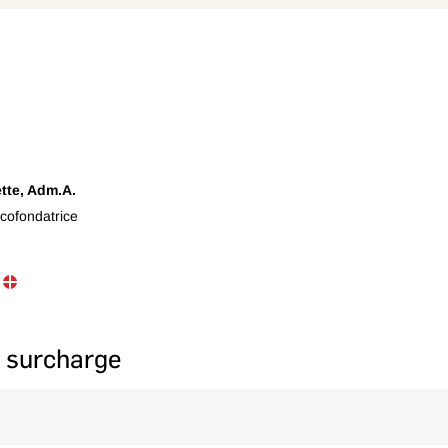
tte, Adm.A.
 cofondatrice
e, B.Sc. en relations industrielles, est Présidente et cofondatrice de B
ons à créer de meilleures expériences au travail par une saine gestion. 
ux innovations en management et en culture organisationnelle. Conférenc
a surcharge
erte-invitée au journal Les Affaires avec sa chronique Humainement p
mme l’approche M.O.R.EMc , les cultures Book© et l’expérience gestio
rns de non-délégation et les freins rencontrés