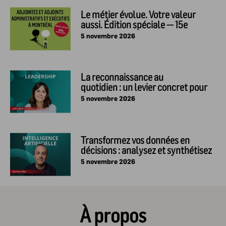
Le métier évolue. Votre valeur
aussi. Édition spéciale — 15e
anniversaire
5 novembre 2026
La reconnaissance au
quotidien : un levier concret pour
mobiliser et performer
5 novembre 2026
Transformez vos données en
décisions : analysez et synthétisez
l’information avec l’IA
5 novembre 2026
À propos