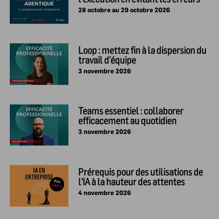
coûteuses d’une adoption non
28 octobre au 29 octobre 2026
encadrée - Québec
Loop : mettez fin à la dispersion du
travail d’équipe
3 novembre 2026
Teams essentiel : collaborer
efficacement au quotidien
3 novembre 2026
Prérequis pour des utilisations de
l'IA à la hauteur des attentes
4 novembre 2026