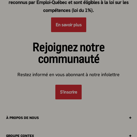
reconnus par Emploi-Québec et sont éligibles à la loi sur les
compétences (loi du 1%).
En savoir plus
Rejoignez notre
communauté
Restez informé en vous abonnant à notre infolettre
S'inscrire
À PROPOS DE NOUS
Chaque année, plus de 110 événements, réunissant expert·es,
gestionnaires et dirigeant·es, vous sont présentés afin de vous
GROUPE CONTEX