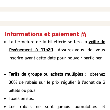
Tester et ajuster ses formulations
Description
Mettre en place un cycle de suivi simple et efficace
Ajuster les objectifs en fonction de la progression
Informations et paiement
Mobiliser les équipes autour des OKR
Intégrer la méthode dans les pratiques existantes
La fermeture de la billetterie se fera la
veille de
l'événement à 11h30
. Assurez-vous de vous
inscrire avant cette date pour pouvoir participer.
Tarifs de groupe ou achats multiples
: obtenez
30% de rabais sur le prix régulier à l'achat de 6
billets ou plus.
Taxes en sus.
Les rabais ne sont jamais cumulables et