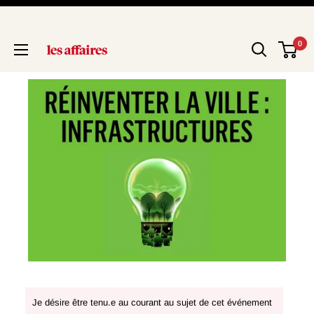
0
Je désire être tenu.e au courant au sujet de cet événement