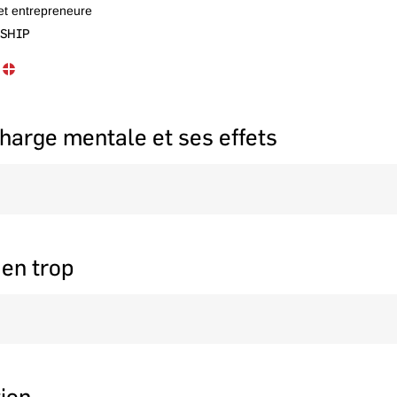
et entrepreneure
RSHIP
dry, issue d’une lignée de femmes entrepreneures, s’est dédiée à l’
e)s dans leur développement du leadership et de la santé psychologiqu
tion pour favoriser un entrepreneuriat plus durable. Fondatrice d’Orée
harge mentale et ses effets
trepreneur(e)s québécois(es) de trouver un équilibre de vie adapté à leu
 qu’ils/elles puissent poursuivre leur quête d’un monde enrichissant et 
nel
 en trop
nt la surcharge
mes
tion