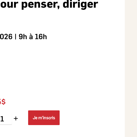
our penser, diriger
026 | 9h à 16h
5$
+
Je m'inscris