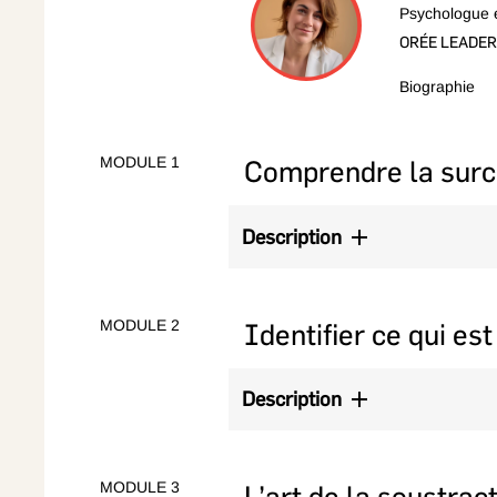
Psychologue 
ORÉE LEADE
Biographie
Marie-Eve Lan
entrepreneur(
leur émancipa
MODULE 1
Comprendre la surc
besoin des en
soutenir pour
santé.
Description
Définition et mécanismes du stress
Diagnostic personnel et profession
MODULE 2
Identifier ce qui est
Description
Pièges et habitudes qui entretienne
Prendre conscience des automatis
MODULE 3
L’art de la soustrac