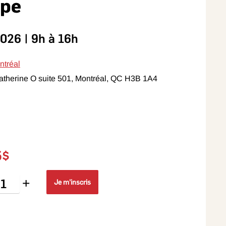
ipe
026 | 9h à 16h
ntréal
therine O suite 501, Montréal, QC H3B 1A4
5$
+
Je m'inscris