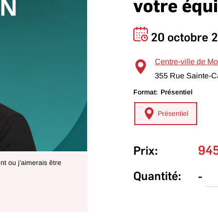
votre équ
20 octobre 2
Centre-ville de Mo
355 Rue Sainte-Ca
Format:
Présentiel
Présentiel
94
Prix:
t ou j’aimerais être
Quantité:
-