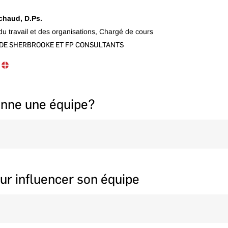
chaud, D.Ps.
u travail et des organisations, Chargé de cours
DE SHERBROOKE ET FP CONSULTANTS
n doctorat en psychologie du travail et des organisations, Francis œuv
el. Il a mené divers mandats en diagnostic, formation, gestion du chan
d’équipes, toujours axés sur l’atteinte des objectifs clients. Il a conçu 
nne une équipe?
’Université de Sherbrooke (MBA, MGI, médecine, psychologie) et à l’É
res, il aborde leadership, santé mentale et habiletés relationnelles. Il i
isme et souci de collaboration pour générer de la valeur.
 rôles, interactions, complémentarités et sources de dysfonctionnements.
rent les mécanismes qui favorisent la collaboration, la confiance et l’efficac
our influencer son équipe
d’une équipe
on d’un groupe
de blocages
ême sans autorité hiérarchique directe. Ce module aborde les bases du lead