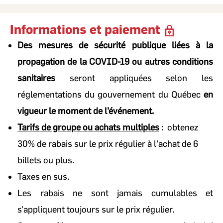
Objectif :
Standardiser l'information pour l'exécution des
opérations quotidiennes et connecter votre base de
Informations et paiement
connaissances à d'autres outils de productivité.
Action "Reports" :
Production de synthèses textuelles
Des mesures de sécurité publique liées à la
exhaustives et de rapports d'état pour la gouvernance de
propagation de la COVID-19 ou autres conditions
projet.
Action "Flashcards & Quiz" :
Accélération de l'intégration
sanitaires
seront appliquées selon les
(onboarding) et validation des acquis pour les nouvelles
réglementations du gouvernement du Québec
en
procédures.
vigueur le moment de l’événement.
Action "Intégration Gemini" :
Utiliser le carnet (notebook)
structuré comme source de contexte pour Gemini afin
Tarifs de groupe ou achats multiples
: obtenez
d'étendre les capacités d'analyse et de rédaction.
30% de rabais sur le prix régulier à l'achat de 6
Atelier final :
Création d'un rapport opérationnel
(Reports), d'un outil de validation rapide (Quiz) prêts à
billets ou plus.
être diffusés aux équipes, et démonstration de l'utilisation
Taxes en sus.
du carnet comme source dans Gemini.
Les rabais ne sont jamais cumulables et
s'appliquent toujours sur le prix régulier.