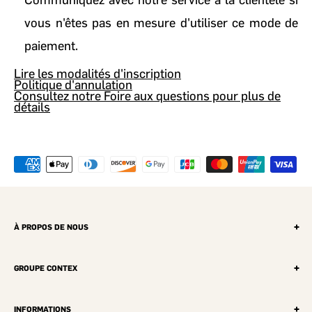
vous n'êtes pas en mesure d'utiliser ce mode de
paiement.
Lire les modalités d'inscription
Politique d'annulation
Consultez notre Foire aux questions pour plus de
détails
À PROPOS DE NOUS
Chaque année, plus de 110 événements, réunissant expert·es,
gestionnaires et dirigeant·es, vous sont présentés afin de vous
GROUPE CONTEX
aider dans l’accélération de votre croissance. Une occasion unique
Acquizition.biz
de mieux performer et de vous bâtir un réseau de contacts
Avantages
INFORMATIONS